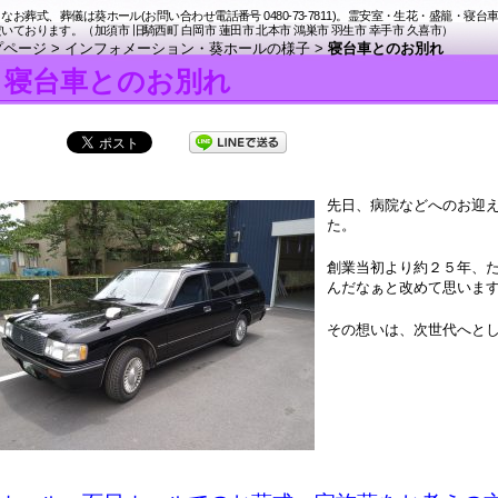
なお葬式、葬儀は葵ホール(お問い合わせ電話番号 0480-73-7811)。霊安室・生花・盛籠・寝台
おります。（加須市 旧騎西町 白岡市 蓮田市 北本市 鴻巣市 羽生市 幸手市 久喜市）
プページ
>
インフォメーション・葵ホールの様子
>
寝台車とのお別れ
寝台車とのお別れ
先日、
病院などへのお迎
た。
創業当初より約２５年、
んだなぁと改めて思いま
その想いは、次世代へと