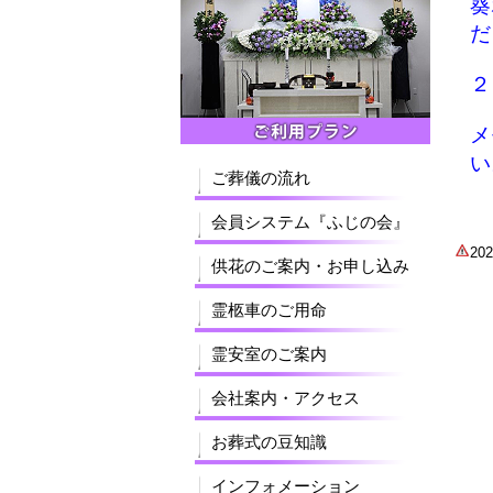
葵
２
メ
い
ご葬儀の流れ
会員システム『ふじの会』
2
供花のご案内・お申し込み
霊柩車のご用命
霊安室のご案内
会社案内・アクセス
お葬式の豆知識
インフォメーション