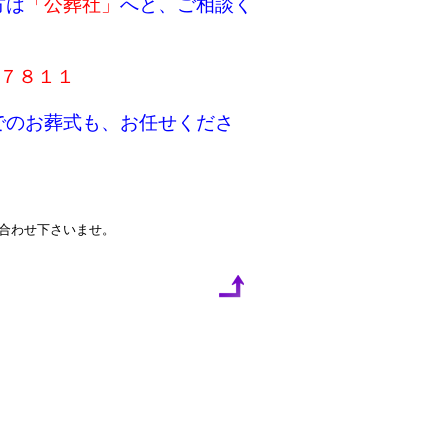
方は
「公葬社」
へと、
ご相談く
-７８１１
でのお葬式も、お任せくださ
い合わせ下さいませ。