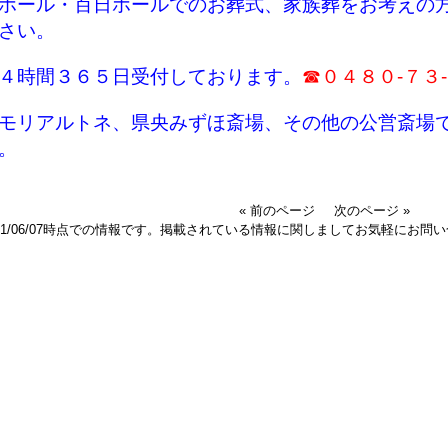
ホール・百日ホールでのお葬式、家族葬をお考えの
ださい。
４時間３６５日受付しております。
☎０４８０-７３
モリアルトネ、県央みずほ斎場、その他の公営斎場
。
« 前のページ
次のページ »
021/06/07時点での情報です。掲載されている情報に関しましてお気軽にお問