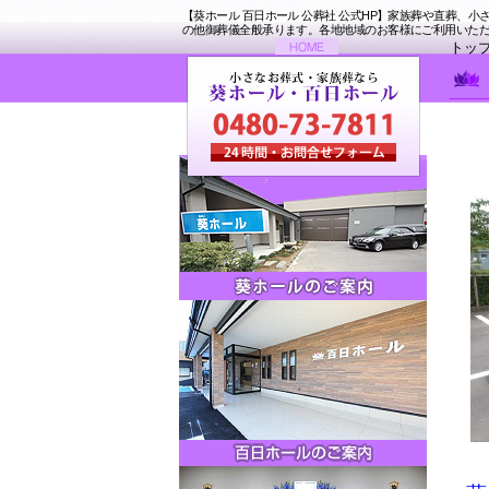
【葵ホール 百日ホール 公葬社 公式HP】家族葬や直葬、小さ
の他御葬儀全般承ります。各地地域のお客様にご利用いただいて
トッ