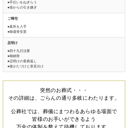
●手伝いをねぎらう
●係からの引き継ぎ
ご帰宅
●墓所を入手
●御遺骨安置
忌明け
●四十九日法要
●御納骨
●忌明けの香典返し
●後かたづけと形見分け
突然のお葬式・・・
その詳細は、ごらんの通り多岐にわたります。
公葬社では、葬儀にまつわるあらゆる場面で
皆様のお手いができるよう
万全の体制を整えて待機しております。