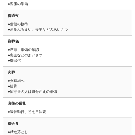
●喪服の準備
御通夜
●僧侶の接待
●通夜ぶるまい、喪主などのあいさつ
御葬儀
●席順、準備の確認
●喪主などのあいさつ
●御出棺
火葬
●火葬場へ
●拾骨
●留守番の人は遺骨迎えの準備
直後の儀礼
●還骨勤行、初七日法要
御会食
●精進落とし