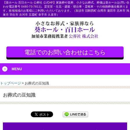
【葵ホール 百日ホール 公葬社 公式HP】家族葬や直葬、小さなお葬式、葬儀は葵ホール(お問い合
わせ電話番号 0480-73-7811)。霊安室・生花・盛籠・寝台車・霊柩車・その他御葬儀全般承りま
す。各地地域のお客様にご利用いただいております。（加須市 旧騎西町 白岡市 蓮田市 北本市 鴻
巣市 羽生市 古河市 五霞町 幸手市 久喜市）
電話でのお問い合わせはこちら
MENU
トップページ
>
お葬式の豆知識
お葬式の豆知識