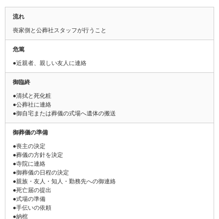
流れ
喪家側と公葬社スタッフが行うこと
危篤
●近親者、親しい友人に連絡
御臨終
●清拭と死化粧
●
公葬社に連絡
●御自宅または葬儀の式場へ遺体の搬送
御葬儀の準備
●喪主の決定
●葬儀の方針を決定
●寺院に連絡
●御葬儀の日程の決定
●親族・友人・知人・勤務先への御連絡
●死亡届の提出
●式場の準備
●手伝いの依頼
●納棺